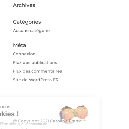
Archives
Catégories
Aucune catégorie
Méta
Connexion
Flux des publications
Flux des commentaires
Site de WordPress-FR
c'est nous...
 Cookies !
@ Copyright 2021
Caroline Frank
tendu d'être sûrs que le contenu de